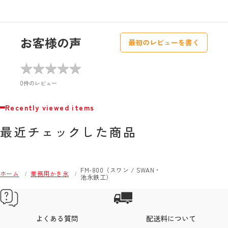
お客様の声
最初のレビューを書く
★
★
★
★
★
★
★
★
★
★
0件のレビュー
Recently viewed items
最近チェックした商品
FM-800（スワン / SWAN・
ホーム
業務用かき氷
池永鉄工）
よくある質問
配送料について