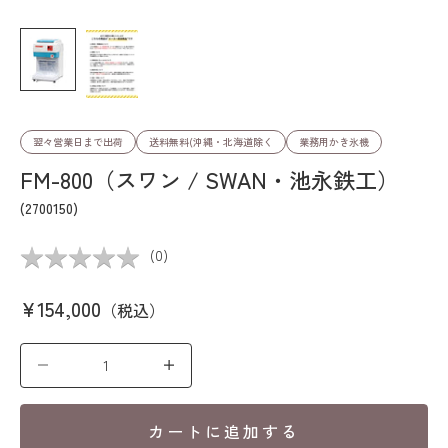
翌々営業日まで出荷
送料無料(沖縄・北海道除く
業務用かき氷機
FM-800（スワン / SWAN・池永鉄工）
(2700150)
★
★
★
★
★
★
★
★
★
★
(
0
)
セール価格
¥154,000
（税込）
数量を減らす
数量を増やす
カートに追加する