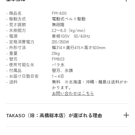
- 商品名
FM-800
- 駆動方式
電動式ベルト駆動
- 荒さ調節
無段階
- 氷削能力
2.2〜8.0（kg/min）
- 電源
単相100V 50/60Hz
- 定格消費電力
220/250W
- 外形寸法
幅314×奥行415×高さ503mm
- 重量
23kg
- 替刃
FM803
- 使用可能な氷
バラ氷
- 付属品
替刃、氷旗
- お届け日数目安
1～4日
- 送料
無料 ※北海道・沖縄・離島は送料がか
かります。
お問い合わせはこちら
TAKASO（旧：高橋総本店）が選ばれる理由