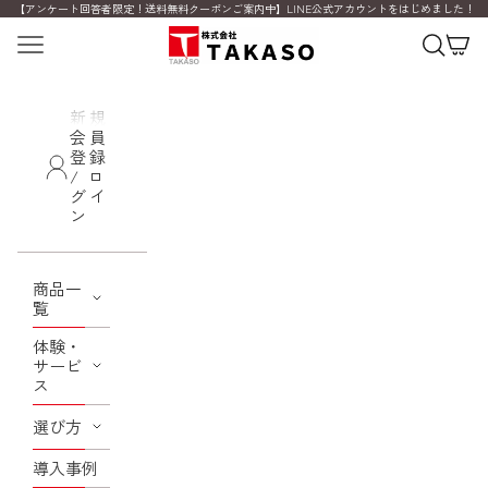
コンテンツへスキップ
【アンケート回答者限定！送料無料クーポンご案内中】LINE公式アカウントをはじめました！
メニュー
検索
カー
新規
会員
登録
/ ロ
グイ
ン
商品一
覧
体験・
サービ
ス
選び方
導入事例